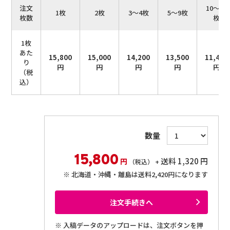
注文
10～50
1枚
2枚
3～4枚
5～9枚
枚数
枚
1枚
あた
15,800
15,000
14,200
13,500
11,400
り
円
円
円
円
円
（税
込）
数量
15,800
送料
1,320
円
円
（税込） +
北海道・沖縄・離島は送料2,420円になります
注文手続きへ
入稿データのアップロードは、注文ボタンを押